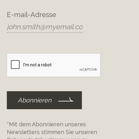
s
E-mail-Adresse
ting Room at Red
m, Geelhoutboom road,
*Mit dem Abonnieren unseres
Newsletters stimmen Sie unseren