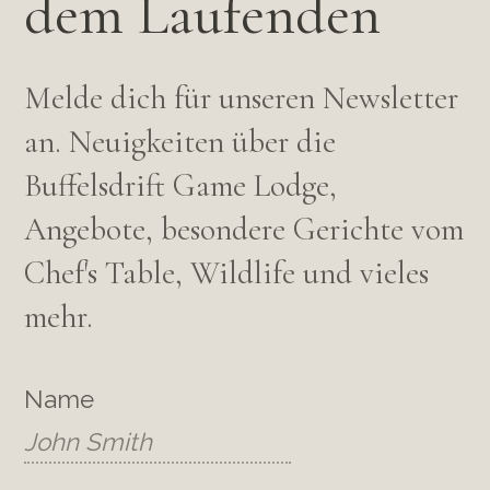
dem Laufenden
strich Show Farm
orn, 6620, South
Melde dich für unseren Newsletter
ines
an. Neuigkeiten über die
60, Scenic Cape Route
a
Buffelsdrift Game Lodge,
Angebote, besondere Gerichte vom
 Wine Farm
Chef's Table, Wildlife und vieles
6505, South Africa
mehr.
rt
Name
Pass