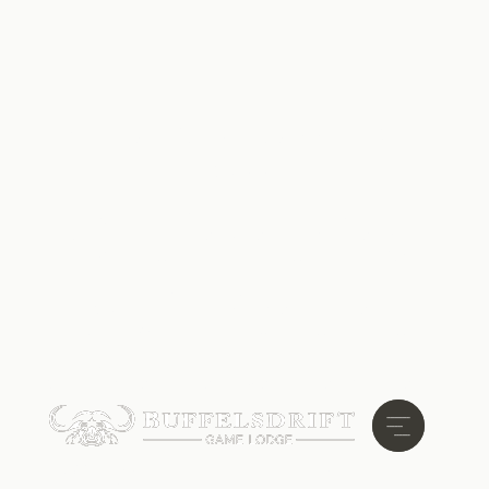
Buffelsdrift, Oudtshoorn, Klein
Karoo.
Conferenties,
bruiloften en
buitenevenement
We bieden een unieke en